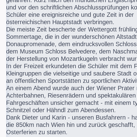
gefahren. Kurz nach den mündlichen Englischp
und vor den schriftlichen Abschlussprüfungen k
Schüler eine ereignisreiche und gute Zeit in der
österreichischen Hauptstadt verbringen.
Die meiste Zeit bescherte der Wettergott frühlin
Sommertage, die in der wunderschönen Altstadt
Donaupromenade, dem eindrucksvollen Schloss
dem Museum Schloss Belvedere, dem Naschmar
der Herstellung von Mozartkugeln verbracht wu
In der Freizeit erkundeten die Schüler mit dem 
Kleingruppen die vielseitige und saubere Stadt o
an öffentlichen Sportstätten zu sportlichen Aktivi
An einem Abend wurde auch der Wiener Prater 
Achterbahnen, Riesenrädern und spektakulären
Fahrgeschäften unsicher gemacht - mit einem t
Schnitzel oder Hähndl zum Abendessen.
Dank Dieter und Karin - unseren Busfahrern - h
die 850km nach Wien hin und zurück geschafft,
Osterferien zu starten.