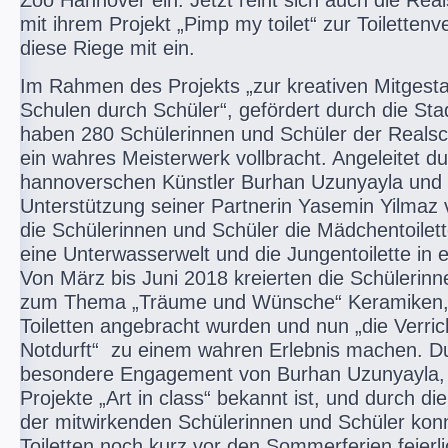
Zoo Hannover ein. Jetzt reiht sich auch die Rea
mit ihrem Projekt „Pimp my toilet“ zur Toiletten
diese Riege mit ein.
Im Rahmen des Projekts „zur kreativen Mitgesta
Schulen durch Schüler“, gefördert durch die St
haben 280 Schülerinnen und Schüler der Realsc
ein wahres Meisterwerk vollbracht. Angeleitet d
hannoverschen Künstler Burhan Uzunyayla und 
Unterstützung seiner Partnerin Yasemin Yilmaz
die Schülerinnen und Schüler die Mädchentoilett
eine Unterwasserwelt und die Jungentoilette in 
Von März bis Juni 2018 kreierten die Schülerin
zum Thema „Träume und Wünsche“ Keramiken, 
Toiletten angebracht wurden und nun „die Verri
Notdurft“
zu einem wahren Erlebnis machen. D
besondere Engagement von Burhan Uzunyayla, d
Projekte „Art in class“ bekannt ist, und durch d
der mitwirkenden Schülerinnen und Schüler kon
Toiletten noch kurz vor den Sommerferien feierl