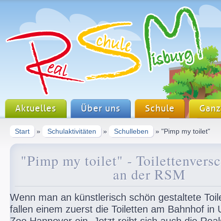
Aktuelles
Über uns
Schule
Ganz
Start
»
Schulaktivitäten
»
Schulleben
» "Pimp my toilet"
"Pimp my toilet" - Toilettenver
an der RSM
Wenn man an künstlerisch schön gestaltete Toil
fallen einem zuerst die Toiletten am Bahnhof in