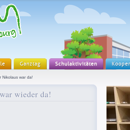
le
Ganztag
Schulaktivitäten
Kooper
 Nikolaus war da!
war wieder da!