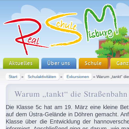
Aktuelles
Über uns
Schule
Ganz
Start
»
Schulaktivitäten
»
Exkursionen
» Warum „tankt“ d
Warum „tankt“ die Straßenbah
Die Klasse 5c hat am 19. März eine kleine Be
auf dem Üstra-Gelände in Döhren gemacht. Anf
Klasse über die Entwicklung der hannoversch
informiert. Anschließend ging es darum, wie man