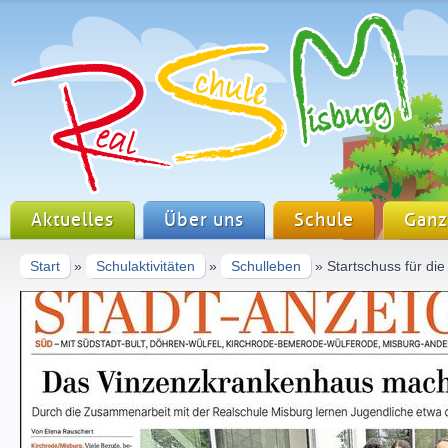
Aktuelles
Über uns
Schule
Ganz
Start
»
Schulaktivitäten
»
Schulleben
» Startschuss für d