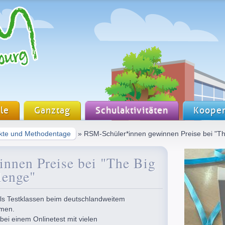
le
Ganztag
Schulaktivitäten
Kooper
ekte und Methodentage
» RSM-Schüler*innen gewinnen Preise bei "Th
nnen Preise bei "The Big
lenge"
als Testklassen beim deutschlandweitem
mmen.
bei einem Onlinetest mit vielen