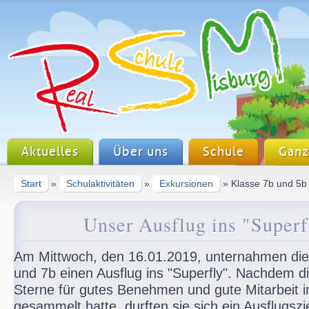
Aktuelles
Über uns
Schule
Ganz
Start
»
Schulaktivitäten
»
Exkursionen
» Klasse 7b und 5b 
Unser Ausflug ins "Superf
Am Mittwoch, den 16.01.2019, unternahmen die
und 7b einen Ausflug ins "Superfly". Nachdem d
Sterne für gutes Benehmen und gute Mitarbeit i
gesammelt hatte, durften sie sich ein Ausflugsz