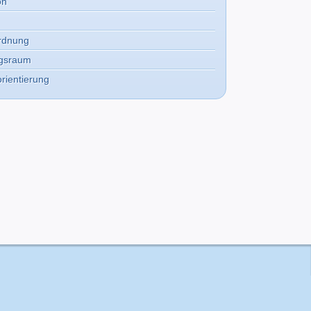
on
rdnung
ngsraum
rientierung