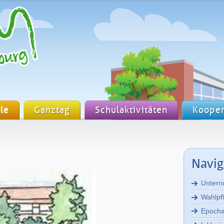
le
Ganztag
Schulaktivitäten
Kooper
Navig
Unterri
Wahlpf
Epocha