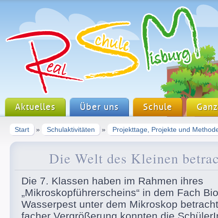
Aktuelles
Über uns
Schule
Ganz
Start
»
Schulaktivitäten
»
Projekttage, Projekte und Method
Die Welt des Kleinen betra
Die 7. Klassen haben im Rahmen ihres
„Mikroskopführerscheins“ in dem Fach Bio
Wasserpest unter dem Mikroskop betrachte
facher Vergrößerung konnten die SchülerI